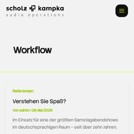
Zum
Inhalt
springen
Workflow
Referenzen
Verstehen Sie Spaß?
Von
admin
/
26. Mai 2026
Im Einsatz für eine der größten Samstagabendshows
im deutschsprachigen Raum – seit über zehn Jahren.